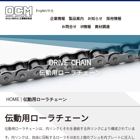
English
/
中文
企業情報
製品案内
お知らせ
採用情報
お問合せ
IR情報
資材調達
DRIVE CHAIN
伝動用ローラチェーン
HOME
|
伝動用ローラチェーン
伝動用ローラチェーン
伝動用ローラチェーンは、内リンクとそれを連結する外リンクにより構成されていま
す。内リンクは、自由に回転するローラをはめた 2 個のブシュを内プレートに圧入し