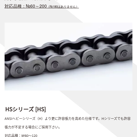
対応品種：№60～200
（№180はありません）
HSシリーズ [HS]
ANSIヘビーシリーズ（H）より更に許容張力を高めた仕様です。Hシリーズでも許容
張力が不足する場合にご採用下さい。
対応品種：№80～120